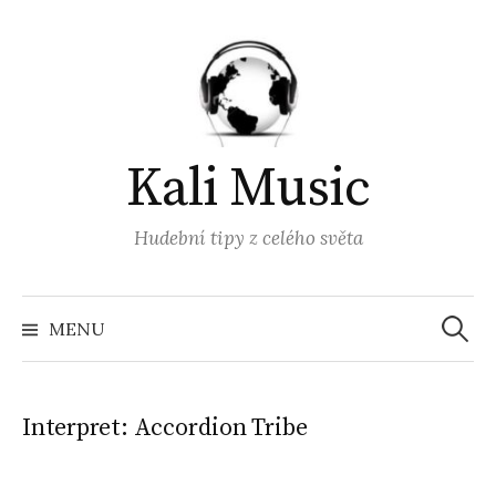
Přejít
k
obsahu
webu
Kali Music
Hudební tipy z celého světa
Vyhled
MENU
Interpret:
Accordion Tribe