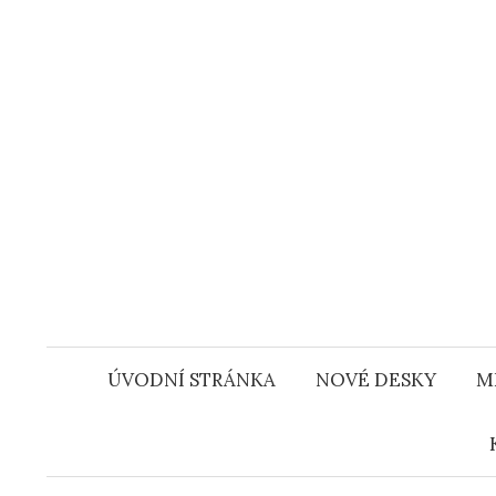
Přejít
k
obsahu
webu
ÚVODNÍ STRÁNKA
NOVÉ DESKY
M