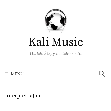
Přejít
k
obsahu
webu
Kali Music
Hudební tipy z celého světa
Vyhled
MENU
Interpret:
aJna