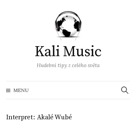
Přejít
k
obsahu
webu
Kali Music
Hudební tipy z celého světa
Vyhled
MENU
Interpret:
Akalé Wubé