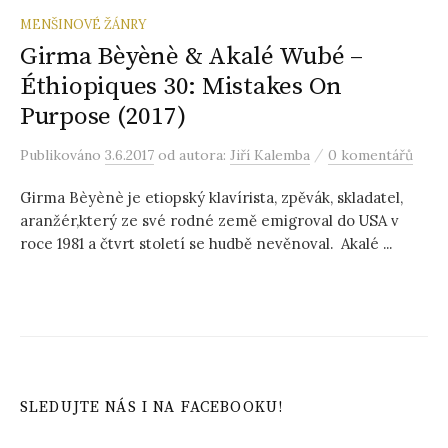
MENŠINOVÉ ŽÁNRY
Girma Bèyènè & Akalé Wubé –
Éthiopiques 30: Mistakes On
Purpose (2017)
/
Publikováno
3.6.2017
od autora:
Jiří Kalemba
0 komentářů
Girma Bèyènè je etiopský klavírista, zpěvák, skladatel,
aranžér,který ze své rodné země emigroval do USA v
roce 1981 a čtvrt století se hudbě nevěnoval. Akalé ...
SLEDUJTE NÁS I NA FACEBOOKU!