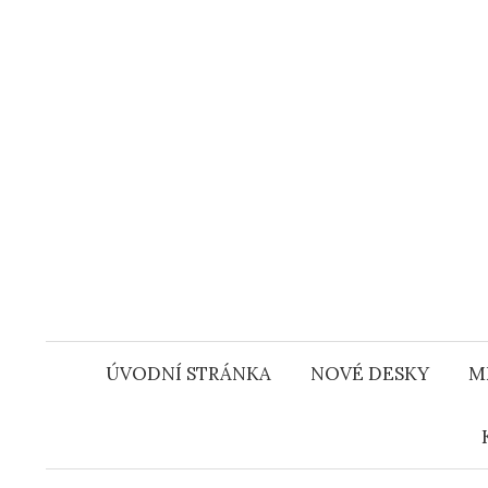
Přejít
k
obsahu
webu
ÚVODNÍ STRÁNKA
NOVÉ DESKY
M