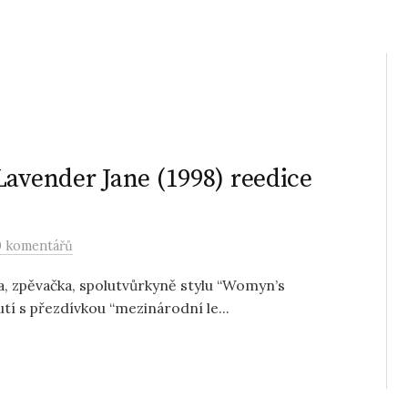
Lavender Jane (1998) reedice
0 komentářů
ka, zpěvačka, spolutvůrkyně stylu “Womyn’s
í s přezdívkou “mezinárodní le...