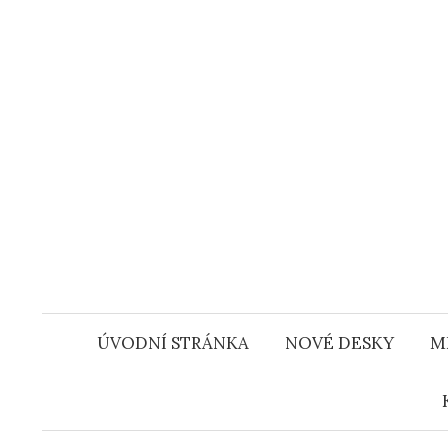
Přejít
k
obsahu
webu
ÚVODNÍ STRÁNKA
NOVÉ DESKY
M