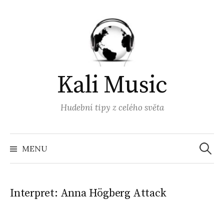
Přejít
k
obsahu
webu
Kali Music
Hudební tipy z celého světa
Vyhled
MENU
Interpret:
Anna Högberg Attack