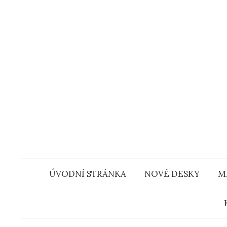
Přejít
k
obsahu
webu
ÚVODNÍ STRÁNKA
NOVÉ DESKY
M