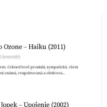
 Ozone – Haiku (2011)
0 komentářů
em. Celosvětově proslulá, sympatická, všem
i známá, respektovaná a obdivova...
Jopek – Upojenie (2002)