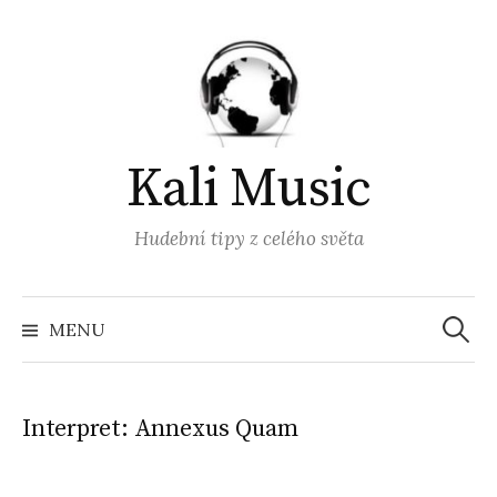
Přejít
k
obsahu
webu
Kali Music
Hudební tipy z celého světa
Vyhled
MENU
Interpret:
Annexus Quam ‎