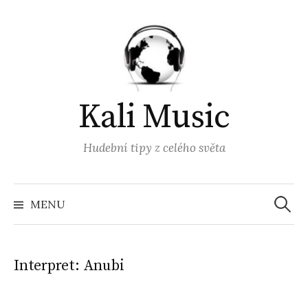
Přejít
k
obsahu
webu
Kali Music
Hudební tipy z celého světa
Vyhled
MENU
Interpret:
Anubi