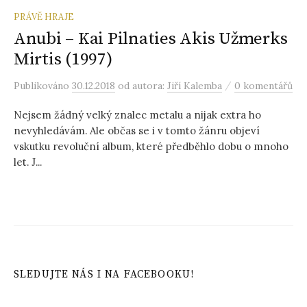
PRÁVĚ HRAJE
Anubi – Kai Pilnaties Akis Užmerks
Mirtis (1997)
/
Publikováno
30.12.2018
od autora:
Jiří Kalemba
0 komentářů
Nejsem žádný velký znalec metalu a nijak extra ho
nevyhledávám. Ale občas se i v tomto žánru objeví
vskutku revoluční album, které předběhlo dobu o mnoho
let. J...
SLEDUJTE NÁS I NA FACEBOOKU!