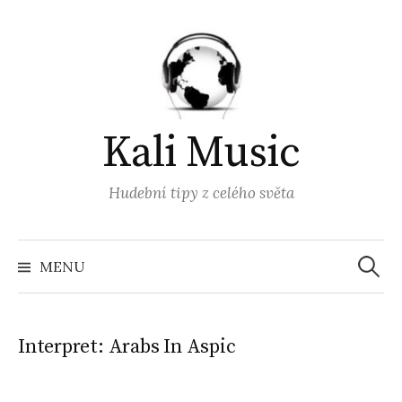
Přejít
k
obsahu
webu
Kali Music
Hudební tipy z celého světa
Vyhled
MENU
Interpret:
Arabs In Aspic