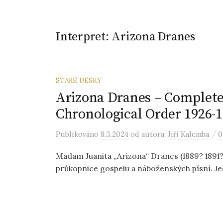
Interpret:
Arizona Dranes
STARÉ DESKY
Arizona Dranes – Complet
Chronological Order 1926-1
/
Publikováno
8.3.2024
od autora:
Jiří Kalemba
0
Madam Juanita „Arizona“ Dranes (1889? 1891? 
průkopnice gospelu a náboženských písní. Jed