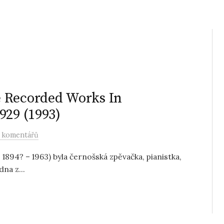
e Recorded Works In
929 (1993)
 komentářů
1894? – 1963) byla černošská zpěvačka, pianistka,
na z...