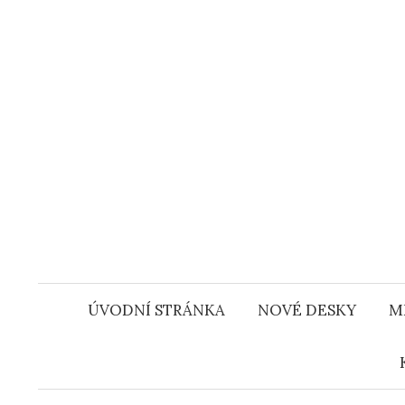
Přejít
k
obsahu
webu
ÚVODNÍ STRÁNKA
NOVÉ DESKY
M