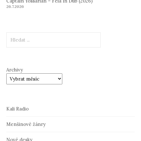
Captain Yossarian – Fela In Dub (2026)
26.7.2026
Hledat
Archivy
Kali Radio
Menšinové žánry
Nové desky