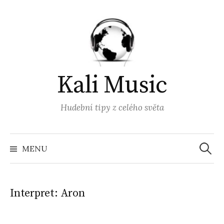
Přejít
k
obsahu
webu
Kali Music
Hudební tipy z celého světa
Vyhled
MENU
Interpret:
Aron