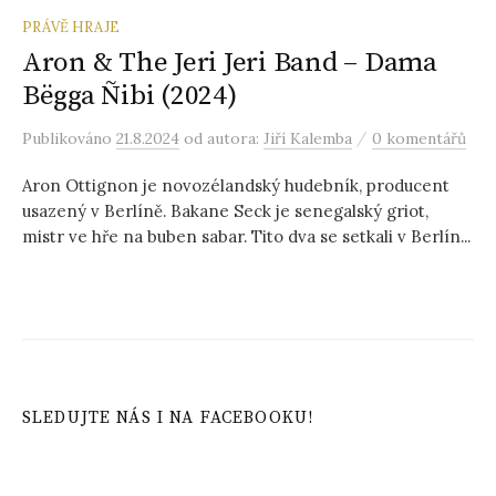
PRÁVĚ HRAJE
Aron & The Jeri Jeri Band – Dama
Bëgga Ñibi (2024)
/
Publikováno
21.8.2024
od autora:
Jiří Kalemba
0 komentářů
Aron Ottignon je novozélandský hudebník, producent
usazený v Berlíně. Bakane Seck je senegalský griot,
mistr ve hře na buben sabar. Tito dva se setkali v Berlín...
SLEDUJTE NÁS I NA FACEBOOKU!