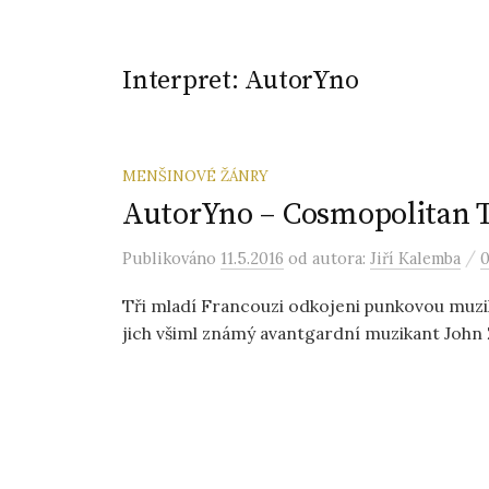
Interpret:
AutorYno
MENŠINOVÉ ŽÁNRY
AutorYno – Cosmopolitan Tr
/
Publikováno
11.5.2016
od autora:
Jiří Kalemba
0
Tři mladí Francouzi odkojeni punkovou muzi
jich všiml známý avantgardní muzikant John Z