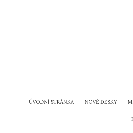
Přejít
k
obsahu
webu
ÚVODNÍ STRÁNKA
NOVÉ DESKY
M