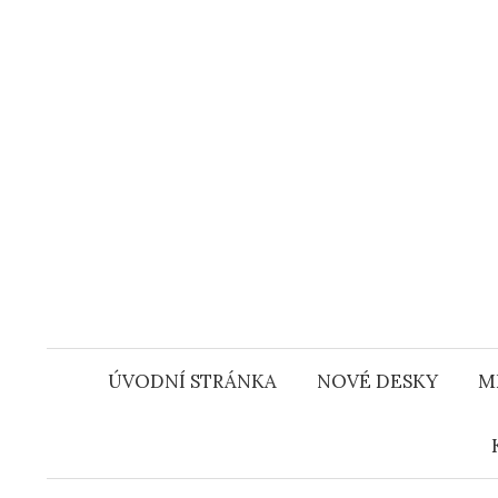
Přejít
k
obsahu
webu
ÚVODNÍ STRÁNKA
NOVÉ DESKY
M