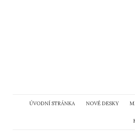
Přejít
k
obsahu
webu
ÚVODNÍ STRÁNKA
NOVÉ DESKY
M