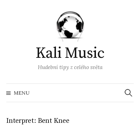
Přejít
k
obsahu
webu
Kali Music
Hudební tipy z celého světa
Vyhled
MENU
Interpret:
Bent Knee