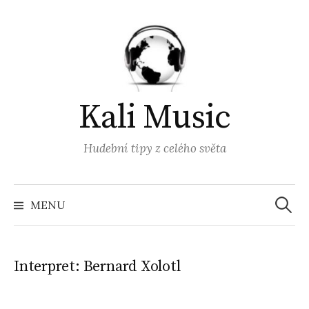
Přejít
k
obsahu
webu
Kali Music
Hudební tipy z celého světa
Vyhled
MENU
Interpret:
Bernard Xolotl