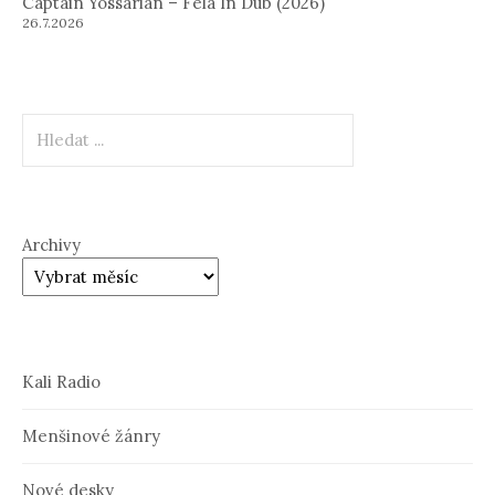
Captain Yossarian – Fela In Dub (2026)
26.7.2026
Hledat
Archivy
Kali Radio
Menšinové žánry
Nové desky