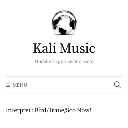
Přejít
k
obsahu
webu
Kali Music
Hudební tipy z celého světa
Vyhled
MENU
Interpret:
Bird/Trane/Sco Now!