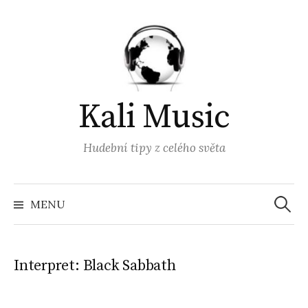
Přejít
k
obsahu
webu
Kali Music
Hudební tipy z celého světa
Vyhled
MENU
Interpret:
Black Sabbath