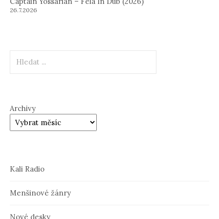
Captain Yossarian – Fela In Dub (2026)
26.7.2026
Hledat
Archivy
Kali Radio
Menšinové žánry
Nové desky