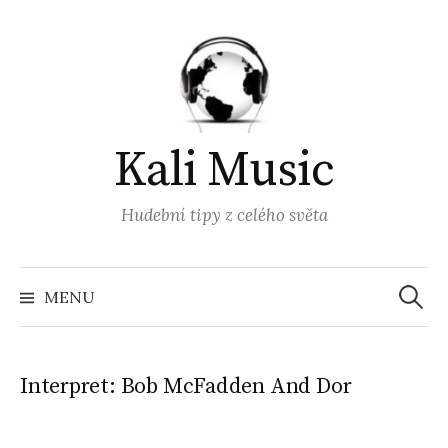
Přejít
k
obsahu
webu
Kali Music
Hudební tipy z celého světa
Vyhled
MENU
Interpret:
Bob McFadden And Dor