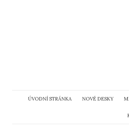
Přejít
k
obsahu
webu
ÚVODNÍ STRÁNKA
NOVÉ DESKY
M