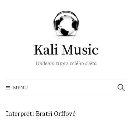
Přejít
k
obsahu
webu
Kali Music
Hudební tipy z celého světa
Vyhled
MENU
Interpret:
Bratři Orffové