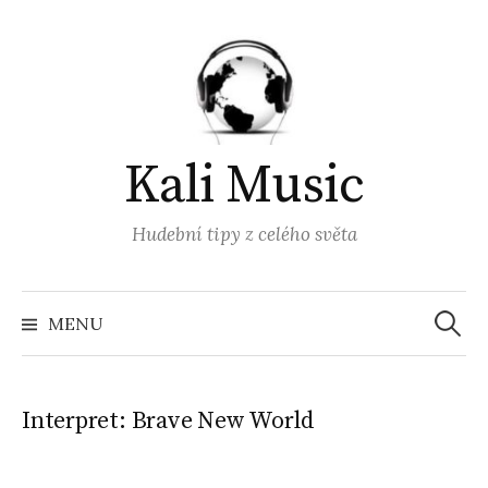
Přejít
k
obsahu
webu
Kali Music
Hudební tipy z celého světa
Vyhled
MENU
Interpret:
Brave New World