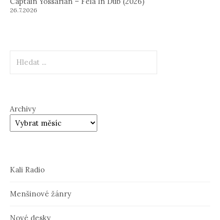
Captain Yossarian – Fela In Dub (2026)
26.7.2026
Hledat
Archivy
Kali Radio
Menšinové žánry
Nové desky