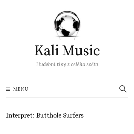
Přejít
k
obsahu
webu
Kali Music
Hudební tipy z celého světa
Vyhled
MENU
Interpret:
Butthole Surfers