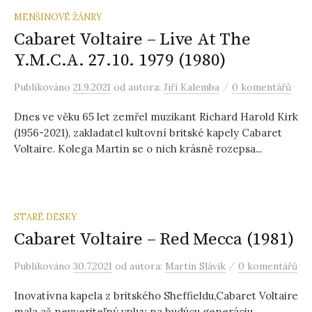
MENŠINOVÉ ŽÁNRY
Cabaret Voltaire – Live At The
Y.M.C.A. 27.10. 1979 (1980)
/
Publikováno
21.9.2021
od autora:
Jiří Kalemba
0 komentářů
Dnes ve věku 65 let zemřel muzikant Richard Harold Kirk
(1956-2021), zakladatel kultovní britské kapely Cabaret
Voltaire. Kolega Martin se o nich krásně rozepsa...
STARÉ DESKY
Cabaret Voltaire – Red Mecca (1981)
/
Publikováno
30.7.2021
od autora:
Martin Slávik
0 komentářů
Inovatívna kapela z britského Sheffieldu,Cabaret Voltaire
mala až neuveriteľný vplyv na budúcu generáciu