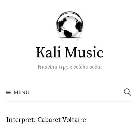
Přejít
k
obsahu
webu
Kali Music
Hudební tipy z celého světa
Vyhled
MENU
Interpret:
Cabaret Voltaire