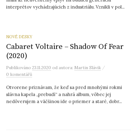
interprétov vychádzajúcich z industriálu. Vznikli v pol...
NOVÉ DESKY
Cabaret Voltaire – Shadow Of Fear
(2020)
/
Publikováno
23.11.2020
od autora:
Martin Slávik
0 komentářů
Otvorene priznávam, že keď sa pred mnohými rokmi
slávna kapela „prebudí“ a nahrá album, vôbec jej
nedôverujem a väčšinou ide o priemer a staré, dobr...