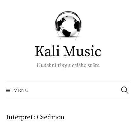
Přejít
k
obsahu
webu
Kali Music
Hudební tipy z celého světa
Vyhled
MENU
Interpret:
Caedmon