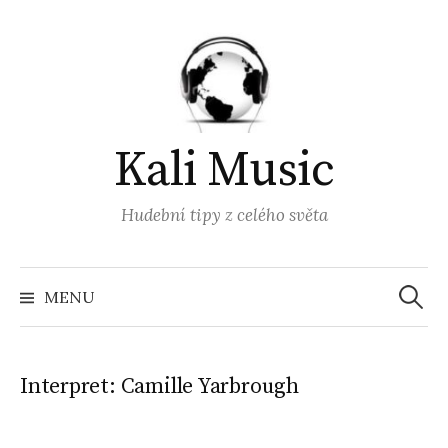
Přejít
k
obsahu
webu
Kali Music
Hudební tipy z celého světa
Vyhled
MENU
Interpret:
Camille Yarbrough