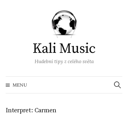
Přejít
k
obsahu
webu
Kali Music
Hudební tipy z celého světa
Vyhled
MENU
Interpret:
Carmen