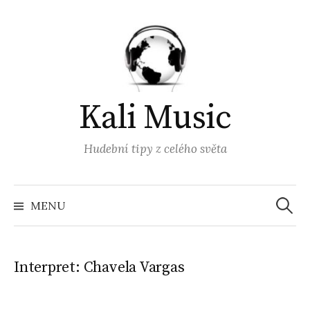
Přejít
k
obsahu
webu
Kali Music
Hudební tipy z celého světa
Vyhled
MENU
Interpret:
Chavela Vargas