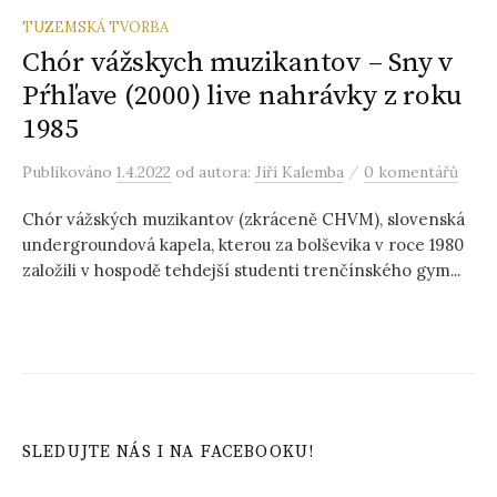
TUZEMSKÁ TVORBA
Chór vážskych muzikantov – Sny v
Pŕhľave (2000) live nahrávky z roku
1985
/
Publikováno
1.4.2022
od autora:
Jiří Kalemba
0 komentářů
Chór vážských muzikantov (zkráceně CHVM), slovenská
undergroundová kapela, kterou za bolševika v roce 1980
založili v hospodě tehdejší studenti trenčínského gym...
SLEDUJTE NÁS I NA FACEBOOKU!