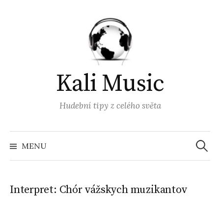
Přejít
k
obsahu
webu
Kali Music
Hudební tipy z celého světa
Vyhled
MENU
Interpret:
Chór vážskych muzikantov