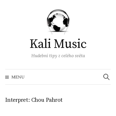
Přejít
k
obsahu
webu
Kali Music
Hudební tipy z celého světa
Vyhled
MENU
Interpret:
Chou Pahrot