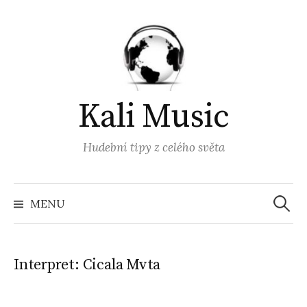
Přejít
k
obsahu
webu
Kali Music
Hudební tipy z celého světa
Vyhled
MENU
Interpret:
Cicala Mvta ‎