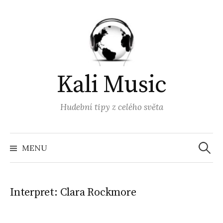
Přejít
k
obsahu
webu
Kali Music
Hudební tipy z celého světa
Vyhled
MENU
Interpret:
Clara Rockmore