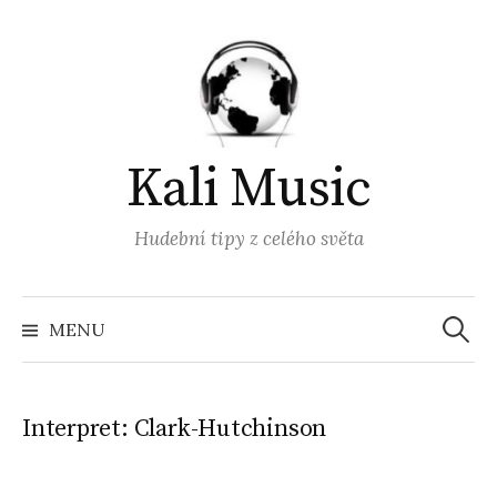
Přejít
k
obsahu
webu
Kali Music
Hudební tipy z celého světa
Vyhled
MENU
Interpret:
Clark-Hutchinson