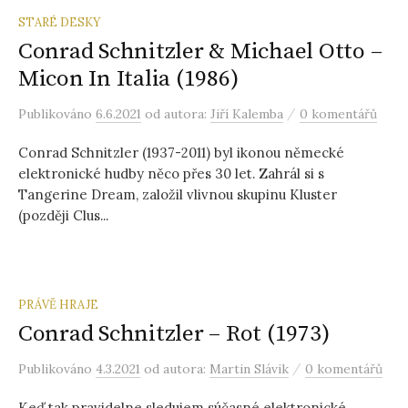
STARÉ DESKY
Conrad Schnitzler & Michael Otto ‎–
Micon In Italia (1986)
/
Publikováno
6.6.2021
od autora:
Jiří Kalemba
0 komentářů
Conrad Schnitzler (1937-2011) byl ikonou německé
elektronické hudby něco přes 30 let. Zahrál si s
Tangerine Dream, založil vlivnou skupinu Kluster
(později Clus...
PRÁVĚ HRAJE
Conrad Schnitzler – Rot (1973)
/
Publikováno
4.3.2021
od autora:
Martin Slávik
0 komentářů
Keď tak pravidelne sledujem súčasné elektronické