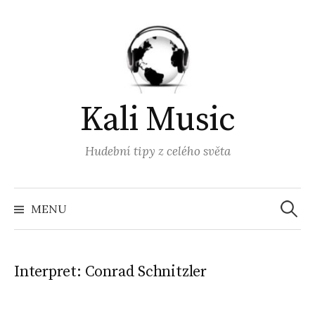
Přejít
k
obsahu
webu
Kali Music
Hudební tipy z celého světa
Vyhled
MENU
Interpret:
Conrad Schnitzler