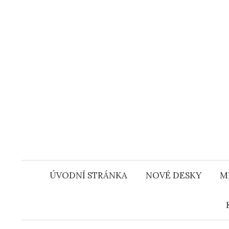
Přejít
k
obsahu
webu
ÚVODNÍ STRÁNKA
NOVÉ DESKY
M