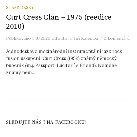
STARÉ DESKY
Curt Cress Clan – 1975 (reedice
2010)
/
Publikováno
5.10.2020
od autora:
Jiří Kalemba
0 komentářů
Jednodeskové mezinárodní instrumentální jazz rock
fusion uskupení. Curt Cress (1952) známý německý
bubeník (m.j. Passport, Lucifer ´ s Friend). Neméně
známý něm...
SLEDUJTE NÁS I NA FACEBOOKU!