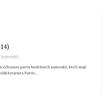
014)
 komentářů
 Vícečlennou partu hudebních samouků, kteří mají
ili kytarista Patric...