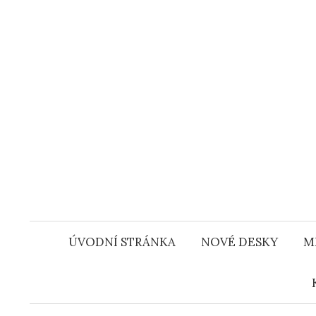
Přejít
k
obsahu
webu
ÚVODNÍ STRÁNKA
NOVÉ DESKY
M