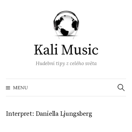
Přejít
k
obsahu
webu
Kali Music
Hudební tipy z celého světa
Vyhled
MENU
Interpret:
Daniella Ljungsberg