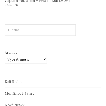
Captain Yossarian – Fela In Dub (2026)
26.7.2026
Hledat
Archivy
Kali Radio
Menšinové žánry
Nové desky