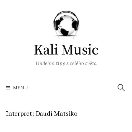
Přejít
k
obsahu
webu
Kali Music
Hudební tipy z celého světa
Vyhled
MENU
Interpret:
Daudi Matsiko