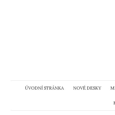
Přejít
k
obsahu
webu
ÚVODNÍ STRÁNKA
NOVÉ DESKY
M