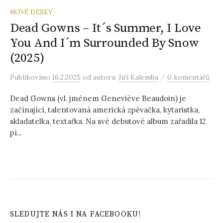
NOVÉ DESKY
Dead Gowns – It´s Summer, I Love
You And I´m Surrounded By Snow
(2025)
/
Publikováno
16.2.2025
od autora:
Jiří Kalemba
0 komentářů
Dead Gowns (vl. jménem Geneviève Beaudoin) je
začínající, talentovaná americká zpěvačka, kytaristka,
skladatelka, textařka. Na své debutové album zařadila 12
pí...
SLEDUJTE NÁS I NA FACEBOOKU!