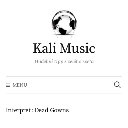
Přejít
k
obsahu
webu
Kali Music
Hudební tipy z celého světa
Vyhled
MENU
Interpret:
Dead Gowns