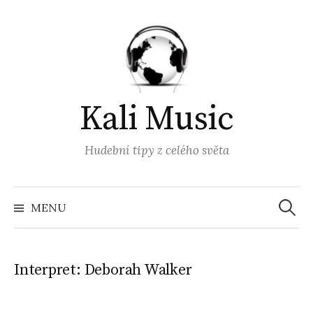
Přejít
k
obsahu
webu
Kali Music
Hudební tipy z celého světa
Vyhled
MENU
Interpret:
Deborah Walker