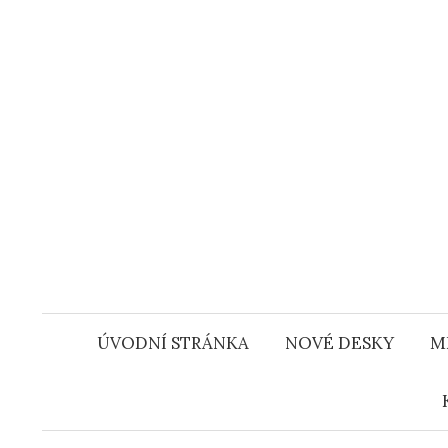
Přejít
k
obsahu
webu
ÚVODNÍ STRÁNKA
NOVÉ DESKY
M