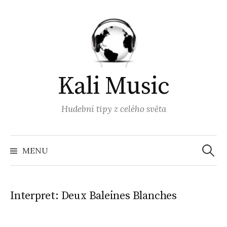
Přejít
k
obsahu
webu
Kali Music
Hudební tipy z celého světa
Vyhled
MENU
Interpret:
Deux Baleines Blanches