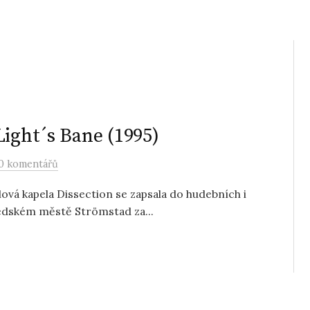
Light´s Bane (1995)
0 komentářů
ová kapela Dissection se zapsala do hudebních i
védském městě Strömstad za...