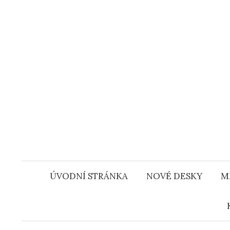
Přejít
k
obsahu
webu
ÚVODNÍ STRÁNKA
NOVÉ DESKY
M