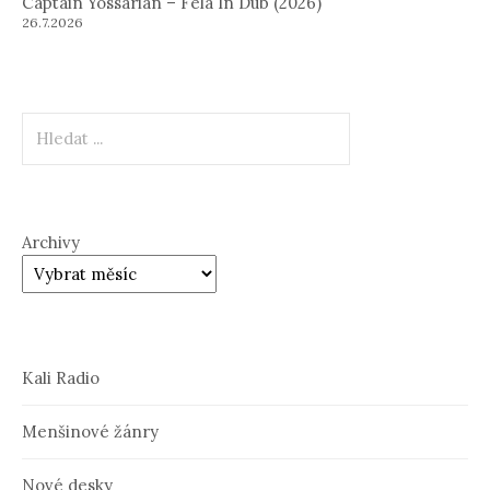
Captain Yossarian – Fela In Dub (2026)
26.7.2026
Hledat
Archivy
Kali Radio
Menšinové žánry
Nové desky