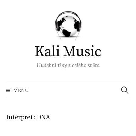
Přejít
k
obsahu
webu
Kali Music
Hudební tipy z celého světa
Vyhled
MENU
Interpret:
DNA