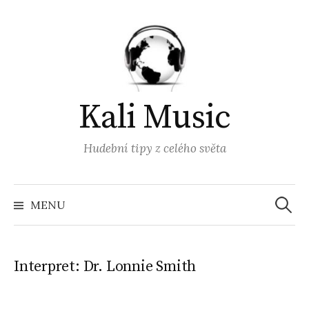
Přejít
k
obsahu
webu
Kali Music
Hudební tipy z celého světa
Vyhled
MENU
Interpret:
Dr. Lonnie Smith