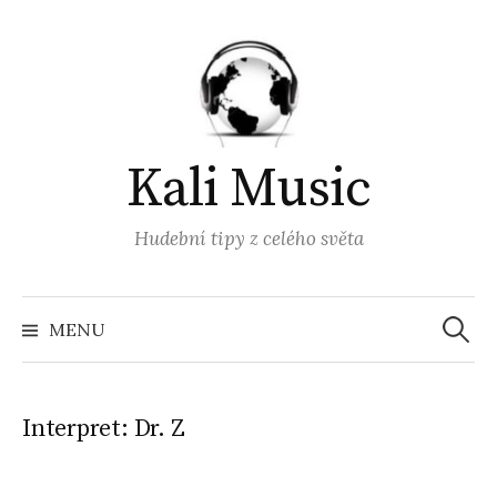
Přejít
k
obsahu
webu
Kali Music
Hudební tipy z celého světa
Vyhled
MENU
Interpret:
Dr. Z